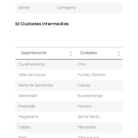
Bolívar
Cartagena
b) Ciudades Intermedias
Departamento
Ciudades
Cundinamarca
Chía
Valle del Cauca
Yumbo, Palmira
Norte de Santander
Cúcuta
Santander
Bucaramanga
Risaralda
Pereira
Magdalena
Santa Marta
Caldas
Manizales
Meta
Villavicencio