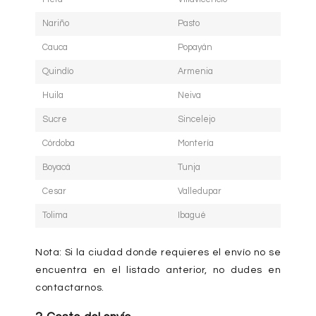
Nariño
Pasto
Cauca
Popayán
Quindío
Armenia
Huila
Neiva
Sucre
Sincelejo
Córdoba
Montería
Boyacá
Tunja
Cesar
Valledupar
Tolima
Ibagué
Nota:
Si la ciudad donde requieres el envío no se
encuentra en el listado anterior, no dudes en
contactarnos.